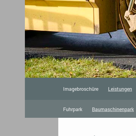
Imagebroschüre
Leistungen
Fuhrpark
Baumaschinenpark