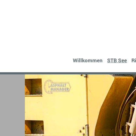
Willkommen
STB See
R